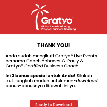
THANK YOU!
Anda sudah mengikuti Gratyo® Live Events
bersama Coach Yohanes G. Pauly &
Gratyo®
Certified
Business Coach.
Ini 3 bonus spesial untuk Anda!
Silakan
ikuti langkah mudah untuk men-
download
bonus-bonusnya dibawah ini ya.
Ready to Download