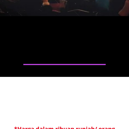
*Harga dalam ribuan rupiah/ orang