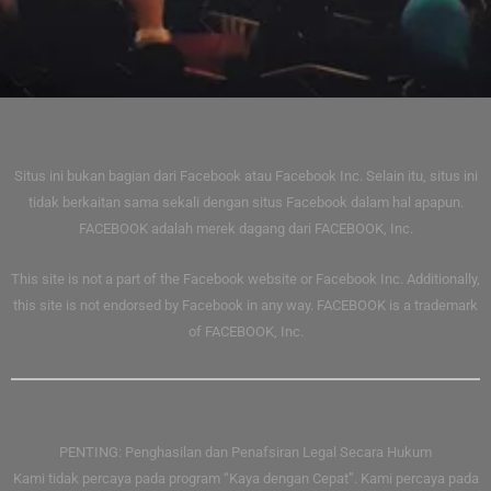
Situs ini bukan bagian dari Facebook atau Facebook Inc. Selain itu, situs ini
tidak berkaitan sama sekali dengan situs Facebook dalam hal apapun.
FACEBOOK adalah merek dagang dari FACEBOOK, Inc.
This site is not a part of the Facebook website or Facebook Inc. Additionally,
this site is not endorsed by Facebook in any way. FACEBOOK is a trademark
of FACEBOOK, Inc.
PENTING: Penghasilan dan Penafsiran Legal Secara Hukum
Kami tidak percaya pada program “Kaya dengan Cepat”. Kami percaya pada