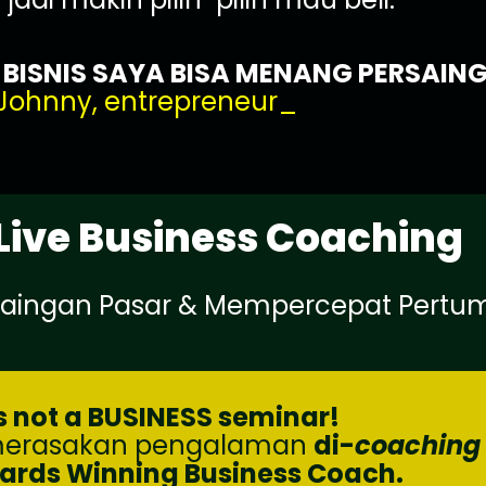
ISNIS SAYA BISA MENANG PERSAINGA
Johnny, entrepreneur_
Live Business Coaching
saingan Pasar & Mempercepat Pertum
is not a BUSINESS seminar!
 merasakan pengalaman
di-
coaching
ards Winning Business Coach.