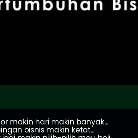
or makin hari makin banyak…
ingan bisnis makin ketat…
adi makin pilih-pilih mau beli.