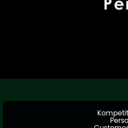
Kompetit
Persa
Customer j