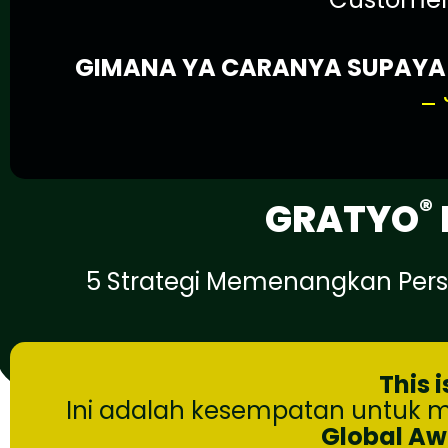
GIMANA YA CARANYA SUPAYA B
_ 
®
GRATYO
5 Strategi Memenangkan Per
This 
Ini adalah kesempatan untuk
Global Aw