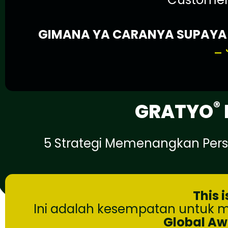
GIMANA YA CARANYA SUPAYA B
_ 
®
GRATYO
5 Strategi Memenangkan Per
This 
Ini adalah kesempatan untuk
Global Aw