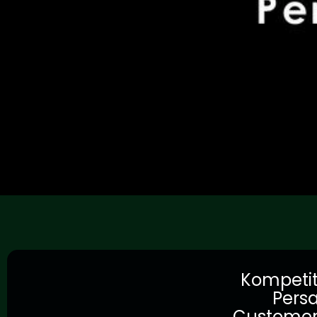
Kompetit
Persa
Customer j