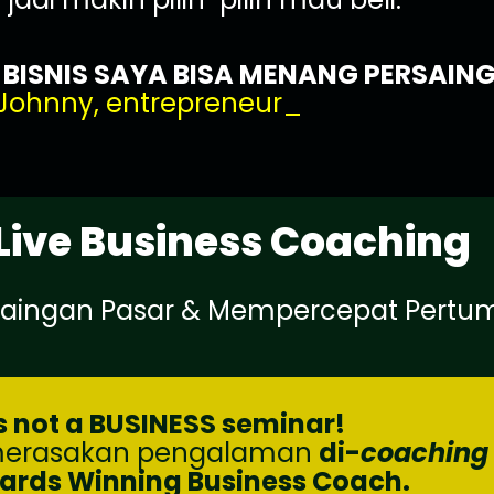
ISNIS SAYA BISA MENANG PERSAINGA
Johnny, entrepreneur_
Live Business Coaching
saingan Pasar & Mempercepat Pertum
is not a BUSINESS seminar!
 merasakan pengalaman
di-
coaching
ards Winning Business Coach.