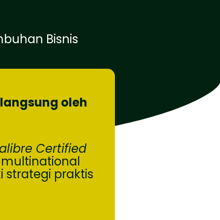
buhan Bisnis
langsung oleh
alibre Certified
ultinational
strategi praktis