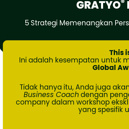
®
GRATYO
5 Strategi Memenangkan Per
This 
Ini adalah kesempatan untuk
Global Aw
Tidak hanya itu, Anda juga aka
Business Coach
dengan penga
company dalam workshop eksklusi
yang spesifik u