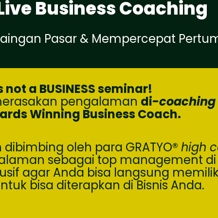
Live Business Coaching
saingan Pasar & Mempercepat Pertum
is not a BUSINESS seminar!
 merasakan pengalaman
di-
coaching
ards Winning Business Coach.
n dibimbing oleh para GRATYO
®
high c
laman sebagai top management di m
f agar Anda bisa langsung memiliki 
ntuk bisa diterapkan di Bisnis Anda.