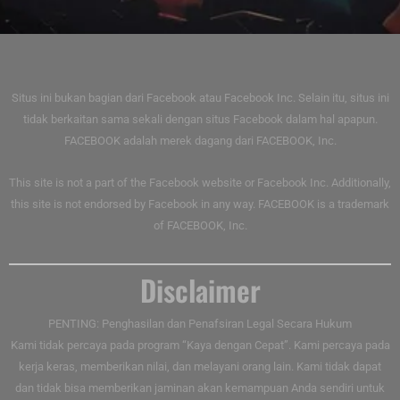
Situs ini bukan bagian dari Facebook atau Facebook Inc. Selain itu, situs ini
tidak berkaitan sama sekali dengan situs Facebook dalam hal apapun.
FACEBOOK adalah merek dagang dari FACEBOOK, Inc.
This site is not a part of the Facebook website or Facebook Inc. Additionally,
this site is not endorsed by Facebook in any way. FACEBOOK is a trademark
of FACEBOOK, Inc.
Disclaimer
PENTING: Penghasilan dan Penafsiran Legal Secara Hukum
Kami tidak percaya pada program “Kaya dengan Cepat”. Kami percaya pada
kerja keras, memberikan nilai, dan melayani orang lain. Kami tidak dapat
dan tidak bisa memberikan jaminan akan kemampuan Anda sendiri untuk