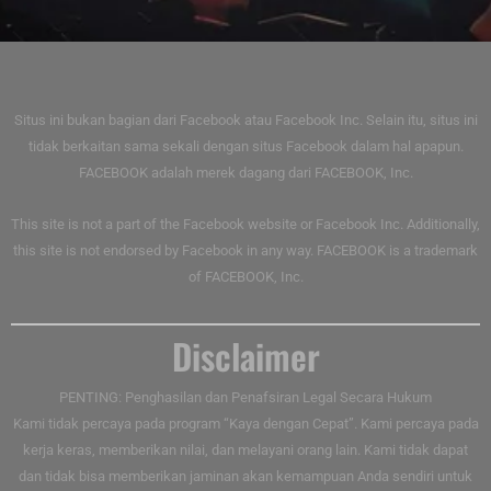
Situs ini bukan bagian dari Facebook atau Facebook Inc. Selain itu, situs ini
tidak berkaitan sama sekali dengan situs Facebook dalam hal apapun.
FACEBOOK adalah merek dagang dari FACEBOOK, Inc.
This site is not a part of the Facebook website or Facebook Inc. Additionally,
this site is not endorsed by Facebook in any way. FACEBOOK is a trademark
of FACEBOOK, Inc.
Disclaimer
PENTING: Penghasilan dan Penafsiran Legal Secara Hukum
Kami tidak percaya pada program “Kaya dengan Cepat”. Kami percaya pada
kerja keras, memberikan nilai, dan melayani orang lain. Kami tidak dapat
dan tidak bisa memberikan jaminan akan kemampuan Anda sendiri untuk