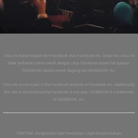
Situs ini bukan bagian dari Facebook atau Facebook Inc. Selain itu, situs ini
tidak berkaitan sama sekali dengan situs Facebook dalam hal apapun.
FACEBOOK adalah merek dagang dari FACEBOOK, Inc.
This site is not a part of the Facebook website or Facebook Inc. Additionally,
this site is not endorsed by Facebook in any way. FACEBOOK is a trademark
of FACEBOOK, Inc.
PENTING: Penghasilan dan Penafsiran Legal Secara Hukum