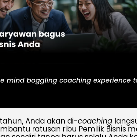
e mind boggling coaching experience to
tahun, Anda akan di-
coaching
langs
mbantu ratusan ribu Pemilik Bisnis 
lan sendiri tanpa harus selalu Anda ko