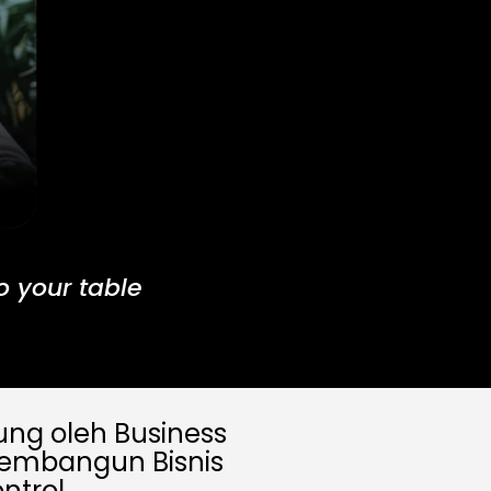
 your table
ung oleh Business
membangun Bisnis
ntrol.