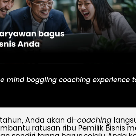
e mind boggling coaching experience to
tahun, Anda akan di-
coaching
langs
mbantu ratusan ribu Pemilik Bisnis 
lan sendiri tanpa harus selalu Anda ko