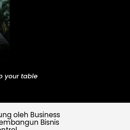
 your table
ung oleh Business
membangun Bisnis
ntrol.