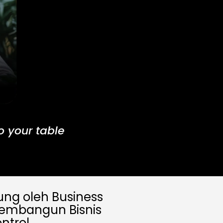
 your table
ung oleh Business
membangun Bisnis
ntrol.