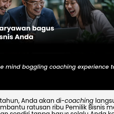
e mind boggling coaching experience to
tahun, Anda akan di-
coaching
langs
mbantu ratusan ribu Pemilik Bisnis 
lan sendiri tanpa harus selalu Anda ko