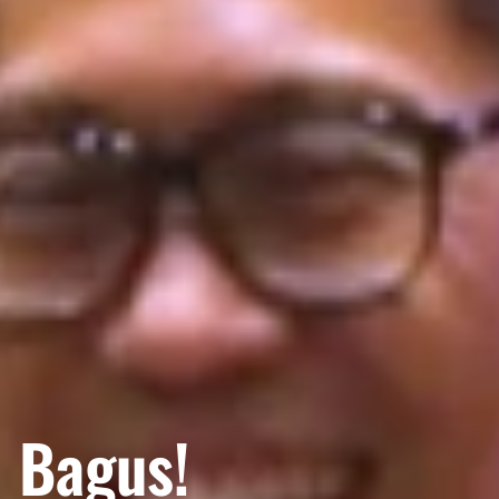
M
 Bagus!