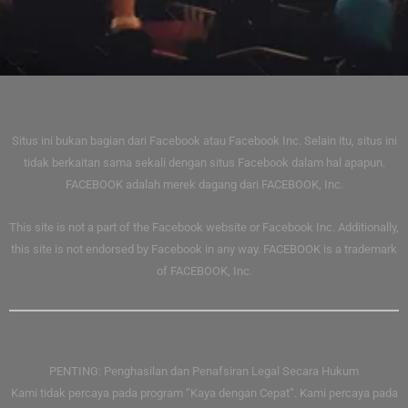
Situs ini bukan bagian dari Facebook atau Facebook Inc. Selain itu, situs ini
tidak berkaitan sama sekali dengan situs Facebook dalam hal apapun.
FACEBOOK adalah merek dagang dari FACEBOOK, Inc.
This site is not a part of the Facebook website or Facebook Inc. Additionally,
this site is not endorsed by Facebook in any way. FACEBOOK is a trademark
of FACEBOOK, Inc.
PENTING: Penghasilan dan Penafsiran Legal Secara Hukum
Kami tidak percaya pada program “Kaya dengan Cepat”. Kami percaya pada