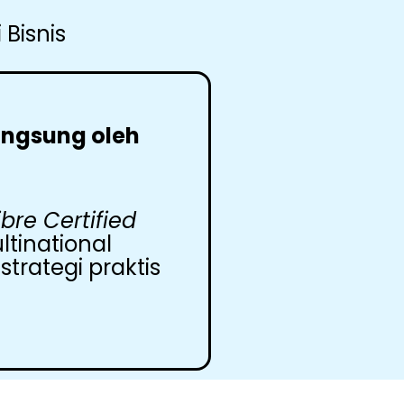
Bisnis
angsung oleh
ibre Certified
tinational
trategi praktis