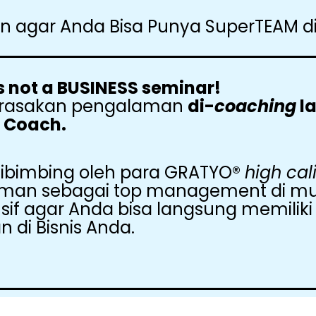
n agar Anda Bisa Punya SuperTEAM di 
is not a BUSINESS seminar!
merasakan pengalaman
di-
coaching
l
 Coach.
dibimbing oleh para GRATYO
®
high cal
an sebagai top management di mul
 agar Anda bisa langsung memiliki s
n di Bisnis Anda.