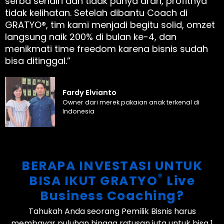
serba sendiri dan tidak punya arah, profitnya
tidak kelihatan. Setelah dibantu Coach di
GRATYO®, tim kami menjadi begitu solid, omzet
langsung naik 200% di bulan ke-4, dan
menikmati time freedom karena bisnis sudah
bisa ditinggal.”
Fardy Elvianto
Owner dari merek pakaian anak terkenal di
Indonesia
BERAPA INVESTASI UNTUK
®
BISA IKUT GRATYO
Live
Business Coaching?
Tahukah Anda seorang Pemilik Bisnis harus
membayar puluhan hingga ratusan juta untuk bisa 1