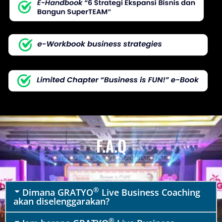
F.A.Q
®
Dimana GRATYO
Live Business Coaching
akan diselenggarakan?
®