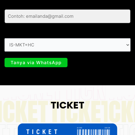
Email Anda *
Code *
TICKET