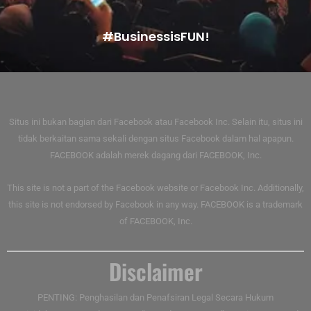
#BusinessisFUN!
Situs ini bukan bagian dari Facebook atau Facebook Inc. Selain itu, situs ini
tidak berkaitan sama sekali dengan situs Facebook dalam hal apapun.
FACEBOOK adalah merek dagang dari FACEBOOK, Inc.
This site is not a part of the Facebook website or Facebook Inc. Additionally,
this site is not endorsed by Facebook in any way. FACEBOOK is a trademark
of FACEBOOK, Inc.
Disclaimer
PENTING: Penghasilan dan Penafsiran Legal Secara Hukum