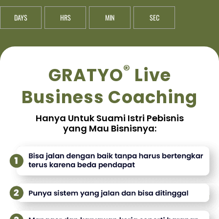
DAYS
HRS
MIN
SEC
®
GRATYO
Live
Business Coaching
Hanya Untuk Suami Istri Pebisnis
yang Mau Bisnisnya: